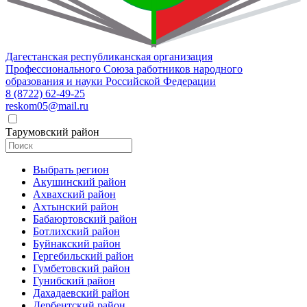
Дагестанская республиканская организация
Профессионального Союза работников народного
образования и науки Российской Федерации
8 (8722) 62-49-25
reskom05@mail.ru
Тарумовский район
Выбрать регион
Акушинский район
Ахвахский район
Ахтынский район
Бабаюртовский район
Ботлихский район
Буйнакский район
Гергебильский район
Гумбетовский район
Гунибский район
Дахадаевский район
Дербентский район