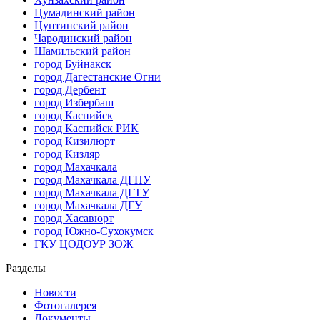
Цумадинский район
Цунтинский район
Чародинский район
Шамильский район
город Буйнакск
город Дагестанские Огни
город Дербент
город Избербаш
город Каспийск
город Каспийск РИК
город Кизилюрт
город Кизляр
город Махачкала
город Махачкала ДГПУ
город Махачкала ДГТУ
город Махачкала ДГУ
город Хасавюрт
город Южно-Сухокумск
ГКУ ЦОДОУР ЗОЖ
Разделы
Новости
Фотогалерея
Документы