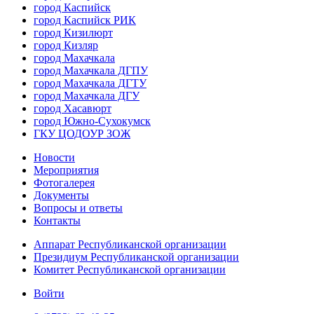
город Каспийск
город Каспийск РИК
город Кизилюрт
город Кизляр
город Махачкала
город Махачкала ДГПУ
город Махачкала ДГТУ
город Махачкала ДГУ
город Хасавюрт
город Южно-Сухокумск
ГКУ ЦОДОУР ЗОЖ
Новости
Мероприятия
Фотогалерея
Документы
Вопросы и ответы
Контакты
Аппарат Республиканской организации
Президиум Республиканской организации
Комитет Республиканской организации
Войти