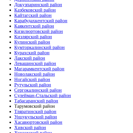
Докузпаринский район
Казбековский район
Кайтагский район
Карабудахкентский район
Каякентский район
Кизилюртовский район
Кизлярский район
Кулинский район
Кумторкалинский район
Курахский район
Лакский район
Левашинский район
Магарамкентский район
Новолакский район
Ногайский район
Рутульский район
Сергокалинский район
Сулейман-Стальский район
Табасаранский район
Тарумовский район
Тляратинский район
Унцукульский район
Хасавюртовский район
Хивский район
Хунзахский район