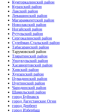
Кумторкалинский район
Курахский район
Лакский район
Левашинский район
Магарамкентский район
Новолакский район
Ногайский район
Рутульский район
Сергокалинский район
Сулейман-Стальский район
Табасаранский район
Тарумовский район
Тляратинский район
Унцукульский район
Хасавюртовский район
Хивский район
Хунзахский район
Цумадинский район
Цунтинский район
Чародинский район
Шамильский район
город Буйнакск
город Дагестанские Огни
город Дербент
город Избербаш