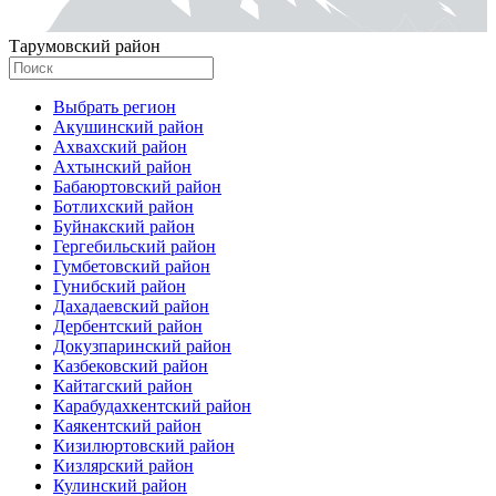
Тарумовский район
Выбрать регион
Акушинский район
Ахвахский район
Ахтынский район
Бабаюртовский район
Ботлихский район
Буйнакский район
Гергебильский район
Гумбетовский район
Гунибский район
Дахадаевский район
Дербентский район
Докузпаринский район
Казбековский район
Кайтагский район
Карабудахкентский район
Каякентский район
Кизилюртовский район
Кизлярский район
Кулинский район