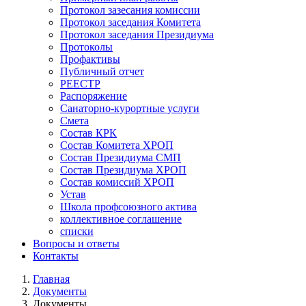
Протокол зазесания комиссии
Протокол заседания Комитета
Протокол заседания Президиума
Протоколы
Профактивы
Публичный отчет
РЕЕСТР
Распоряжение
Санаторно-курортные услуги
Смета
Состав КРК
Состав Комитета ХРОП
Состав Президиума СМП
Состав Президиума ХРОП
Состав комиссий ХРОП
Устав
Школа профсоюзного актива
коллективное соглашение
списки
Вопросы и ответы
Контакты
Главная
Документы
Строка
Документы