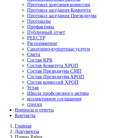
Протокол зазесания комиссии
Протокол заседания Комитета
Протокол заседания Президиума
Протоколы
Профактивы
Публичный отчет
РЕЕСТР
Распоряжение
Санаторно-курортные услуги
Смета
Состав КРК
Состав Комитета ХРОП
Состав Президиума СМП
Состав Президиума ХРОП
Состав комиссий ХРОП
Устав
Школа профсоюзного актива
коллективное соглашение
списки
Вопросы и ответы
Контакты
Главная
Документы
Строка
Планы Работ