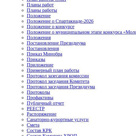
Планы работ
Планы работы
Положение
Положение о Спартакиаде-2026
Положение о конкурсе
Положение о муниципальном этапе конкурса «Мол
Положения
Постановление Президиума
Постановления
Приказ Минобра
Приказы
Приложение
Примерный план работы
Протокол зазесания комиссии
Протокол заседания Комитета
Протокол заседания Президиума
Протоколы
Профактивы
Публичный отчет
РЕЕСТР
Распоряжение
Санаторно-курортные услуги
Смета
Состав КРК
Состав Комитета ХРОП