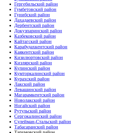
Гергебильский район
Гумбетовский район
Гунибский район
Дахадаевский район
Дербентский район
Докузпаринский район
Казбековский район
Кайтагский район
Карабудахкентский район
Каякентский район
Кизилюртовский район
Кизлярский район
Кулинский район
Кумторкалинский район
Курахский район
Лакский район
Левашинский район
Магарамкентский район
Новолакский район
Ногайский район
Рутульский район
Сергокалинский район
Сулейман-Стальский район
Табасаранский район
Тарумовский район