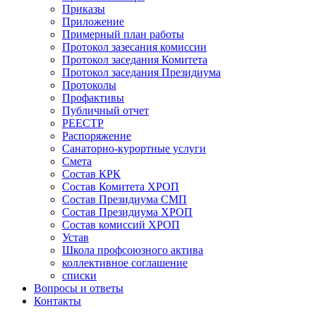
Приказы
Приложение
Примерный план работы
Протокол зазесания комиссии
Протокол заседания Комитета
Протокол заседания Президиума
Протоколы
Профактивы
Публичный отчет
РЕЕСТР
Распоряжение
Санаторно-курортные услуги
Смета
Состав КРК
Состав Комитета ХРОП
Состав Президиума СМП
Состав Президиума ХРОП
Состав комиссий ХРОП
Устав
Школа профсоюзного актива
коллективное соглашение
списки
Вопросы и ответы
Контакты