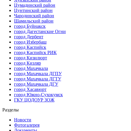
Цумадинский район
Цунтинский район
Чародинский район
Шамильский район
город Буйнакск
город Дагестанские Огни
город Дербент
город Избербаш
город Каспийск
город Каспийск РИК
город Кизилюрт
город Кизляр
город Махачкала
город Махачкала ДГПУ
город Махачкала ДГТУ
город Махачкала ДГУ
город Хасавюрт
город Южно-Сухокумск
ГКУ ЦОДОУР ЗОЖ
Разделы
Новости
Фотогалерея
Документы