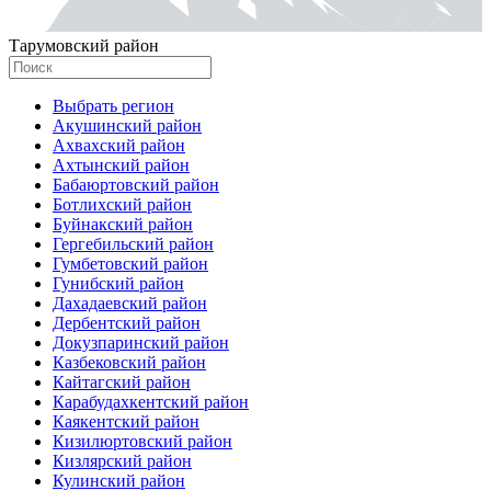
Тарумовский район
Выбрать регион
Акушинский район
Ахвахский район
Ахтынский район
Бабаюртовский район
Ботлихский район
Буйнакский район
Гергебильский район
Гумбетовский район
Гунибский район
Дахадаевский район
Дербентский район
Докузпаринский район
Казбековский район
Кайтагский район
Карабудахкентский район
Каякентский район
Кизилюртовский район
Кизлярский район
Кулинский район