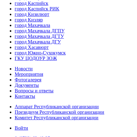
город Каспийск
город Каспийск РИК
город Кизилюрт
город Кизляр
город Махачкала
город Махачкала ДГПУ
город Махачкала ДГТУ
город Махачкала ДГУ
город Хасавюрт
город Южно-Сухокумск
ГКУ ЦОДОУР ЗОЖ
Новости
Мероприятия
Фотогалерея
Документы
Вопросы и ответы
Контакты
Аппарат Республиканской организации
Президиум Республиканской организации
Комитет Республиканской организации
Войти