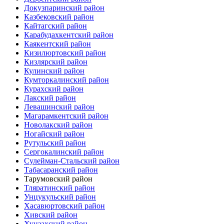
Докузпаринский район
Казбековский район
Кайтагский район
Карабудахкентский район
Каякентский район
Кизилюртовский район
Кизлярский район
Кулинский район
Кумторкалинский район
Курахский район
Лакский район
Левашинский район
Магарамкентский район
Новолакский район
Ногайский район
Рутульский район
Сергокалинский район
Сулейман-Стальский район
Табасаранский район
Тарумовский район
Тляратинский район
Унцукульский район
Хасавюртовский район
Хивский район
Хунзахский район