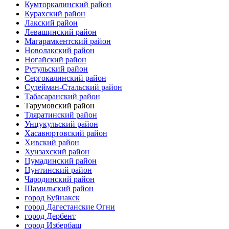
Кумторкалинский район
Курахский район
Лакский район
Левашинский район
Магарамкентский район
Новолакский район
Ногайский район
Рутульский район
Сергокалинский район
Сулейман-Стальский район
Табасаранский район
Тарумовский район
Тляратинский район
Унцукульский район
Хасавюртовский район
Хивский район
Хунзахский район
Цумадинский район
Цунтинский район
Чародинский район
Шамильский район
город Буйнакск
город Дагестанские Огни
город Дербент
город Избербаш