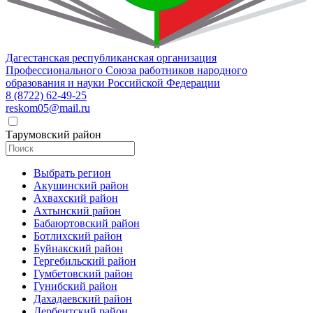
Дагестанская республиканская организация
Профессионального Союза работников народного
образования и науки Российской Федерации
8 (8722) 62-49-25
reskom05@mail.ru
Тарумовский район
Выбрать регион
Акушинский район
Ахвахский район
Ахтынский район
Бабаюртовский район
Ботлихский район
Буйнакский район
Гергебильский район
Гумбетовский район
Гунибский район
Дахадаевский район
Дербентский район